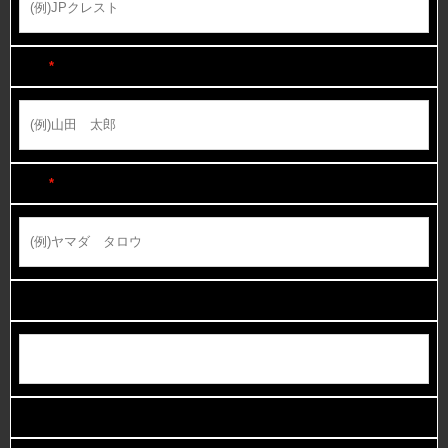
氏名
*
カナ
*
連絡担当者
郵便番号 ハイフンなし